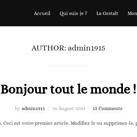
Accueil
Qui suis-je ?
La Gestalt
Mon
AUTHOR:
admin1915
Bonjour tout le monde !
Posted
by
admin1915
26 August 2024
13 Comments
on
Ceci est votre premier article. Modifiez-le ou supprimez-le,